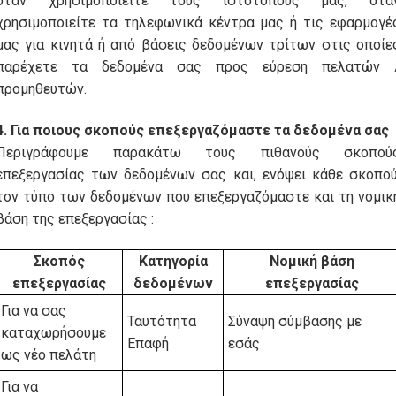
όταν χρησιμοποιείτε τους ιστοτόπους μας, ότα
χρησιμοποιείτε τα τηλεφωνικά κέντρα μας ή τις εφαρμογέ
μας για κινητά ή από βάσεις δεδομένων τρίτων στις οποίε
παρέχετε τα δεδομένα σας προς εύρεση πελατών 
προμηθευτών.
4. Για ποιους σκοπούς επεξεργαζόμαστε τα δεδομένα σας
Περιγράφουμε παρακάτω τους πιθανούς σκοπού
επεξεργασίας των δεδομένων σας και, ενόψει κάθε σκοπού
τον τύπο των δεδομένων που επεξεργαζόμαστε και τη νομικ
βάση της επεξεργασίας :
Σκοπός
Κατηγορία
Νομική βάση
επεξεργασίας
δεδομένων
επεξεργασίας
Για να σας
Ταυτότητα
Σύναψη σύμβασης με
καταχωρήσουμε
Επαφή
εσάς
ως νέο πελάτη
Για να