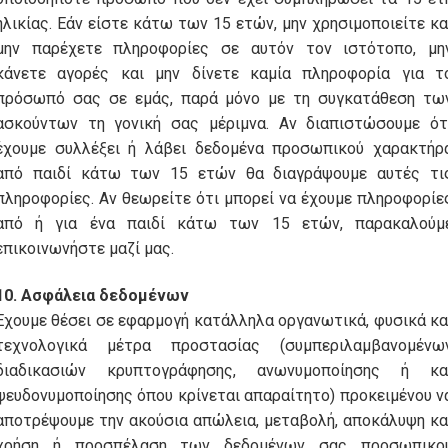
ηλικίας. Εάν είστε κάτω των 15 ετών, μην χρησιμοποιείτε κα
μην παρέχετε πληροφορίες σε αυτόν τον ιστότοπο, μη
κάνετε αγορές και μην δίνετε καμία πληροφορία για τ
πρόσωπό σας σε εμάς, παρά μόνο με τη συγκατάθεση τω
ασκούντων τη γονική σας μέριμνα. Αν διαπιστώσουμε ότ
έχουμε συλλέξει ή λάβει δεδομένα προσωπικού χαρακτήρ
από παιδί κάτω των 15 ετών θα διαγράψουμε αυτές τι
πληροφορίες. Αν θεωρείτε ότι μπορεί να έχουμε πληροφορίε
από ή για ένα παιδί κάτω των 15 ετών, παρακαλούμ
επικοινωνήστε μαζί μας.
10. Ασφάλεια δεδομένων
Έχουμε θέσει σε εφαρμογή κατάλληλα οργανωτικά, φυσικά κα
τεχνολογικά μέτρα προστασίας (συμπεριλαμβανομένω
διαδικασιών κρυπτογράφησης, ανωνυμοποίησης ή κα
ψευδονυμοποίησης όπου κρίνεται απαραίτητο) προκειμένου ν
αποτρέψουμε την ακούσια απώλεια, μεταβολή, αποκάλυψη κα
χρήση ή προσπέλαση των δεδομένων σας προσωπικο