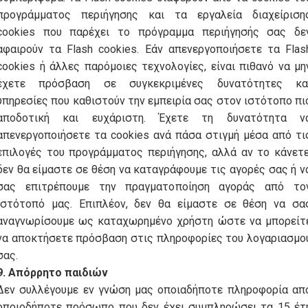
προγράμματος περιήγησης και τα εργαλεία διαχείριση
cookies που παρέχει το πρόγραμμα περιήγησής σας δε
αφαιρούν τα Flash cookies. Εάν απενεργοποιήσετε τα Flas
cookies ή άλλες παρόμοιες τεχνολογίες, είναι πιθανό να μη
έχετε πρόσβαση σε συγκεκριμένες δυνατότητες κα
υπηρεσίες που καθιστούν την εμπειρία σας στον ιστότοπο πι
αποδοτική και ευχάριστη. Έχετε τη δυνατότητα ν
απενεργοποιήσετε τα cookies ανά πάσα στιγμή μέσα από τι
επιλογές του προγράμματος περιήγησης, αλλά αν το κάνετε
δεν θα είμαστε σε θέση να καταγράφουμε τις αγορές σας ή ν
σας επιτρέπουμε την πραγματοποίηση αγοράς από το
ιστότοπό μας. Επιπλέον, δεν θα είμαστε σε θέση να σα
αναγνωρίσουμε ως καταχωρημένο χρήστη ώστε να μπορείτ
να αποκτήσετε πρόσβαση στις πληροφορίες του λογαριασμο
σας.
9. Απόρρητο παιδιών
Δεν συλλέγουμε εν γνώση μας οποιαδήποτε πληροφορία απ
οποιοδήποτε πρόσωπο που δεν έχει συμπληρώσει τα 15 έτ