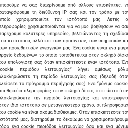
μπορούμε να σας διακρίνουμε από άλλους επισκέπτες, ν
καταγράφουμε τη διεύθυνση IP σας και τον τρόπο με το
οποίο χρησιμοποιείτε τον ιστότοπό μας. Αυτές ο
πληροφορίες χρησιμοποιούνται για να μας βοηθήσουν να σα
παρέχουμε καλύτερες υπηρεσίες, βελτιώνοντας τη σχεδίασ
του ιστότοπου, αλλά και των προϊόντων, των υπηρεσιών κα
των προωθητικών ενεργειών μας. Ένα cookie είναι ένα μικρ
αρχείο δεδομένων το οποίο τοποθετείται στον σκληρό δίσκ
του υπολογιστή σας όταν επισκέπτεστε έναν ιστότοπο. Έν
“cookie περιόδου λειτουργίας” λήγει αμέσως μόλι
ολοκληρώσετε τη περίοδο λειτουργίας σας (δηλαδή ότα
κλείσετε το πρόγραμμα περιήγησής σας). Ένα “μόνιμο cookie
αποθηκεύει πληροφορίες στον σκληρό δίσκο, έτσι ώστε ότα
ολοκληρώσετε την περίοδο λειτουργίας και επιστρέψετ
στον ίδιο ιστότοπο σε μεταγενέστερο χρόνο, οι πληροφορίε
του cookie να είναι ακόμα διαθέσιμες. Όταν επισκέπτεστε το
ιστότοπό μας, διατηρούμε το δικαίωμα να χρησιμοποιήσουμ
τόσο ένα cookie περιόδου λειτουργίας όσο και ένα μόνιμ