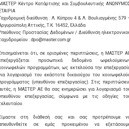
ΜΑΣΤΕΡ Κέντρο Κατάρτισης και Συμβουλευτικής ΑΝΩΝΥΜΟ
ΕΤΑΙΡΙΑ
Ταχυδρομική διεύθυνση : Λ. Κύπρου 4 & Λ. Βουλιαγμένης 579 
Αργυρούπολη Αττικής, Τ.Κ. 16452, Ελλάδα
Υπεύθυνος Προστασίας Δεδομένων / Διεύθυνση ηλεκτρονικο
ταχυδρομείου : dpo@master.com.gr
Επισημαίνεται ότι, σε ορισμένες περιπτώσεις, η ΜΑΣΤΕΡ Α
επεξεργάζεται προσωπικά δεδομένα ωφελούμενω
κοινωφελών προγραμμάτων, ως εκτελούσα την επεξεργασί
για λογαριασμό του εκάστοτε δικαιούχου του κοινωφελού
προγράμματος (υπευθύνου επεξεργασίας). Στις περιπτώσει
αυτές, η ΜΑΣΤΕΡ ΑΕ θα σας ενημερώσει για λογαριασμό το
υπευθύνου επεξεργασίας, σύμφωνα με τις οδηγίες το
τελευταίου.
Είμαστε στη διάθεσή σας και σας προτρέπουμε ν
απευθυνθείτε σε εμάς προκειμένου να εξετάσουμ