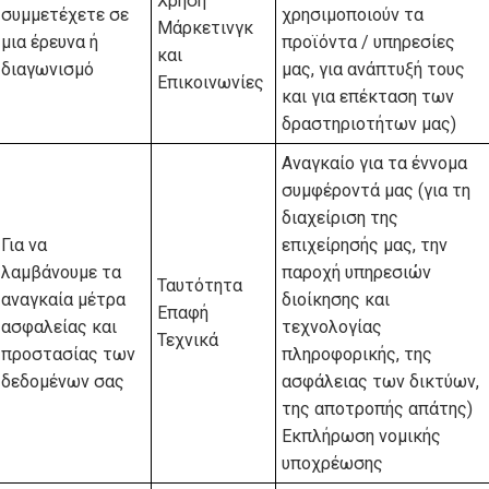
Χρήση
συμμετέχετε σε
χρησιμοποιούν τα
Μάρκετινγκ
μια έρευνα ή
προϊόντα / υπηρεσίες
και
διαγωνισμό
μας, για ανάπτυξή τους
Επικοινωνίες
και για επέκταση των
δραστηριοτήτων μας)
Αναγκαίο για τα έννομα
συμφέροντά μας (για τη
διαχείριση της
Για να
επιχείρησής μας, την
λαμβάνουμε τα
παροχή υπηρεσιών
Ταυτότητα
αναγκαία μέτρα
διοίκησης και
Επαφή
ασφαλείας και
τεχνολογίας
Τεχνικά
προστασίας των
πληροφορικής, της
δεδομένων σας
ασφάλειας των δικτύων,
της αποτροπής απάτης)
Εκπλήρωση νομικής
υποχρέωσης