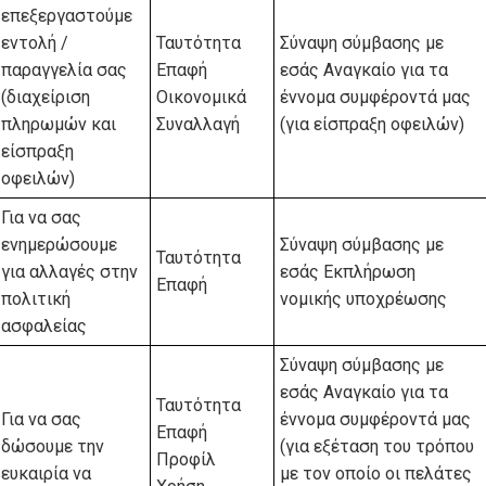
επεξεργαστούμε
εντολή /
Ταυτότητα
Σύναψη σύμβασης με
παραγγελία σας
Επαφή
εσάς Αναγκαίο για τα
(διαχείριση
Οικονομικά
έννομα συμφέροντά μας
πληρωμών και
Συναλλαγή
(για είσπραξη οφειλών)
είσπραξη
οφειλών)
Για να σας
ενημερώσουμε
Σύναψη σύμβασης με
Ταυτότητα
για αλλαγές στην
εσάς Εκπλήρωση
Επαφή
πολιτική
νομικής υποχρέωσης
ασφαλείας
Σύναψη σύμβασης με
εσάς Αναγκαίο για τα
Ταυτότητα
Για να σας
έννομα συμφέροντά μας
Επαφή
δώσουμε την
(για εξέταση του τρόπου
Προφίλ
ευκαιρία να
με τον οποίο οι πελάτες