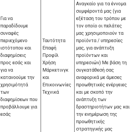
Αναγκαίο για τα έννομα
συμφέροντά μας (για
Για να
εξέταση του τρόπου με
παραδίδουμε
τον οποίο οι πελάτες
συναφές
μας χρησιμοποιούν τα
περιεχόμενο
Ταυτότητα
προϊόντα / υπηρεσίες
ιστότοπου και
Επαφή
μας, για ανάπτυξη
διαφημίσεις
Προφίλ
προϊόντων και
προς εσάς και
Χρήση
υπηρεσιών) Με βάση τη
για να
Μάρκετινγκ
συγκατάθεσή σας
κατανοούμε την
και
αναφορικά με άμεσες
χρησιμότητά
Επικοινωνίες
προωθητικές ενέργειες
των
Τεχνικά
και με σκοπό την
διαφημίσεων που
ανάπτυξη των
προβάλλουμε για
δραστηριοτήτων μας και
εσάς
την ενημέρωση της
προωθητικής
στρατηγικής μας