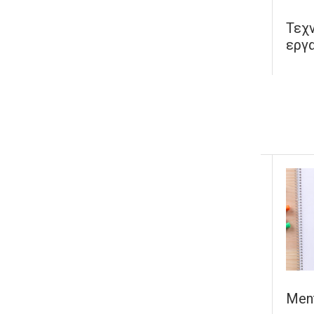
Τεχ
εργ
Men